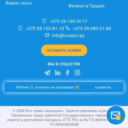
Важно знать
Филиал в Гродно
+375 29 199 00 77
+375 29 122-81-12
+375 29 580-31-66
info@custom.by
ОСТАВИТЬ ЗАЯВКУ
МЫ В СОЦСЕТЯХ
Рейтинг
5
, получен на основании
33
отзывов
клиентов.
© 2026 Все права защищены. Зарегистрированы в реестре
Таможенных представителей Государственного таможенного
5
комитета республики Беларусь (ГТК РБ) за № ТА-0600/0000014 и
ТА-0600/0000528